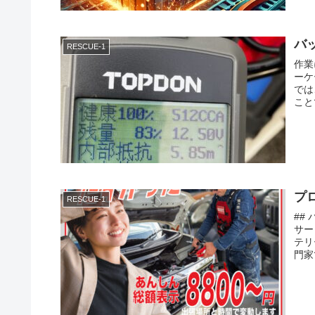
バ
RESCUE-1
作業
ーケ
では
こと
プ
RESCUE-1
##
サー
テリ
門家