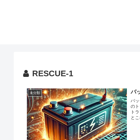
RESCUE-1
バ
未分類
バッ
のト
トラ
とこ