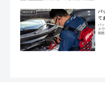
バッ
RESCUE-1
て
バッ
スで
関西